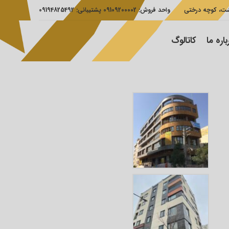
شت، کوچه درختی
واحد فروش: 09109200002 پشتیبانی: 09194825492
باره ما
کاتالوگ