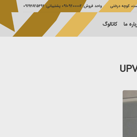
شت، کوچه درختی
واحد فروش: 09109200002 پشتیبانی: 09194825492
باره ما
کاتالوگ