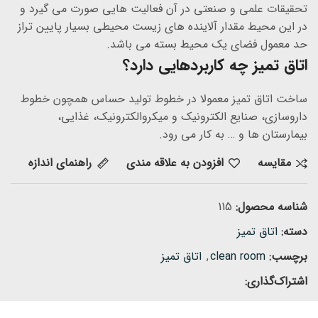
تحقیقات علمى و صنعتى در آن فعالیت هایى صورت مى گیرد و
در این محیط مقدار آلاینده هاى زیست محیطى بسیار پایین تراز
حد معمول فضاى یک محیط بسته مى باشد.
اتاق تمیز چه کاربردهایى دارد؟
ساخت اتاق تمیز معمولا در خطوط تولید حساس همچون خطوط
داروسازى، صنایع الکترونیک و میکروالکترونیک، غذایى،
بیمارستان ها و … به کار مى رود.
مقايسه
افزودن به علاقه مندی
راهنمای اندازه
شناسه محصول:
115
دسته:
اتاق تمیز
برچسب:
clean room
,
اتاق تمیز
اشتراک‌گذاری: